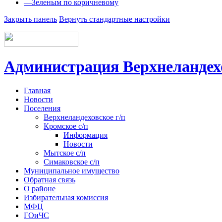
—
Зеленым по коричневому
Закрыть панель
Вернуть стандартные настройки
Администрация Верхнеландех
Главная
Новости
Поселения
Верхнеландеховское г/п
Кромское с/п
Информация
Новости
Мытское с/п
Симаковское с/п
Муниципальное имущество
Обратная связь
О районе
Избирательная комиссия
МФЦ
ГОиЧС