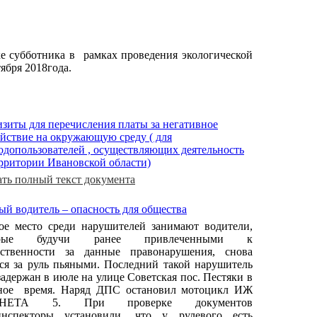
е субботника в рамках проведения экологической
ября 2018года.
изиты для перечисления платы за негативное
ействие на окружающую среду ( для
одопользователей , осуществляющих деятельность
ерритории Ивановской области)
ать полный текст документа
ый водитель – опасность для общества
ое место среди нарушителей занимают водители,
орые будучи ранее привлеченными к
тственности за данные правонарушения, снова
тся за руль пьяными. Последний такой нарушитель
задержан в июле на улице Советская пос. Пестяки в
ное время. Наряд ДПС остановил мотоцикл ИЖ
НЕТА 5. При проверке документов
инспекторы установили, что у рулевого есть