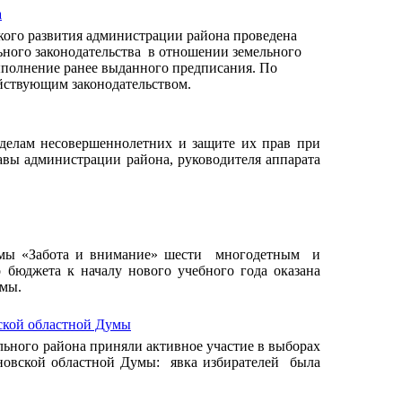
а
кого развития администрации района проведена
ьного законодательства в отношении земельного
ыполнение ранее выданного предписания. По
ействующим законодательством.
 делам несовершеннолетних и защите их прав при
авы администрации района, руководителя аппарата
ммы «Забота и внимание» шести многодетным и
 бюджета к началу нового учебного года оказана
рмы.
ской областной Думы
ьного района приняли активное участие в выборах
ановской областной Думы: явка избирателей была