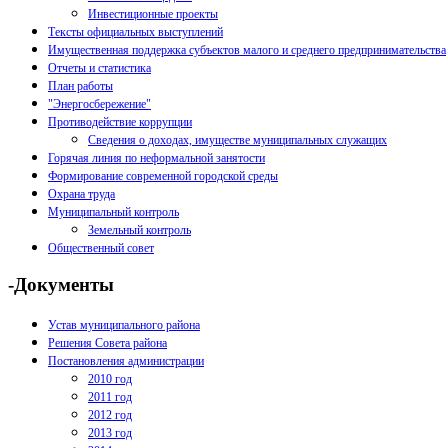
Инвестиционные проекты
Тексты официальных выступлений
Имущественная поддержка субъектов малого и среднего предпринимательства
Отчеты и статистика
План работы
"Энергосбережение"
Противодействие коррупции
Сведения о доходах, имуществе муниципальных служащих
Горячая линия по неформальной занятости
Формирование современной городской среды
Охрана труда
Муниципальный контроль
Земельный контроль
Общественный совет
-Документы
Устав муниципального района
Решения Совета района
Постановления администрации
2010 год
2011 год
2012 год
2013 год