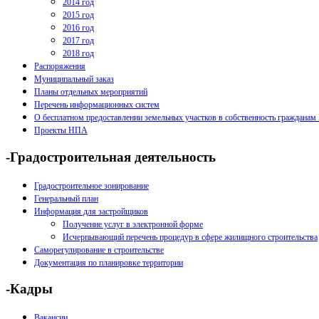
2014 год
2015 год
2016 год
2017 год
2018 год
Распоряжения
Муниципальный заказ
Планы отдельных мероприятий
Перечень информационных систем
О бесплатном предоставлении земельных участков в собственность гражданам
Проекты НПА
-Градостроительная деятельность
Градостроительное зонирование
Генеральный план
Информация для застройщиков
Получение услуг в электронной форме
Исчерпывающий перечень процедур в сфере жилищного строительства
Саморегулирование в строительстве
Документация по планировке территории
-Кадры
Вакансии