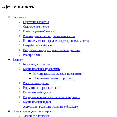
-Деятельность
Экономика
Стратегия развития
Сельское хозяйство
Инвестиционный паспорт
Реестр субъектов предпринимательства
Развитие малого и среднего предпринимательства
Потребительский рынок
Внедрение стандарта развития конкуренции
Реестр СОНО
Бюджет
Бюджет для граждан
Муниципальные программы
Муниципальные целевые программы
Исполнение целевых программ
Решение о бюджете
Нормативно-правовые акты
Исполнение бюджета
Информационно-аналитические материалы
Муниципальный долг
Актуальная редакция решения о бюджете
Предложения для инвесторов
"Зеленые площадки"