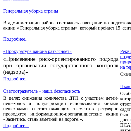
Генеральная уборка страны
В администрации района состоялось совещание по подготовк
акции « Генеральная уборка страны», который пройдет 15 сент
Подробнее...
«Прокуратура района разъясняет»
Рекв
возд
«Применение риск-ориентированного подхода
прир
при организации государственного контроля
на т
(надзора)»
Скач
Подробнее...
Пьян
Светоотражатель – наша безопасность
Особ
В целях снижения количества ДТП с участием детей-
кот
пешеходов и популяризации использования юными
отве
пешеходами светоотражающих элементов регулярно
садя
проводятся информационно-пропагандистские акции
был 
«Засветись, стань заметней на дороге!».
днев
ПЛА
Подробнее...
авто