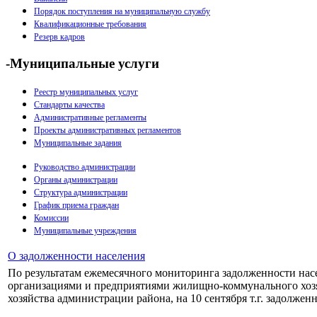
Порядок поступления на муниципальную службу
Квалификационные требования
Резерв кадров
-Муниципальные услуги
Реестр муниципальных услуг
Стандарты качества
Административные регламенты
Проекты административных регламентов
Муниципальные задания
Руководство администрации
Органы администрации
Структура администрации
График приема граждан
Комиссии
Муниципальные учреждения
О задолженности населения
По результатам ежемесячного мониторинга задолженности нас
организациями и предприятиями жилищно-коммунального хоз
хозяйства администрации района, на 10 сентября т.г. задолженн