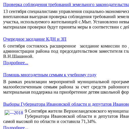
Проверка соблюдения требований земельного законодательств
13 сентября специалистами управления социально-экономичес
внеплановая выездная проверка соблюдения требований земел
участка, используемого жительницей с.Мыт. Установлено нев
материалам проверки будут приняты меры в соответствии с д
Очередное заседание КДН и ЗП
6 сентября состоялось расширенное заседание комиссии по
администрации района под председательством заместителя гл
В.Н.Шашиной.
Подробнее...
Помощь многодетным семьям к учебному году
В рамках реализации мероприятий муниципальной програ
малообеспеченным семьям района за счет средств районного
материальная поддержка на приобретение детям школьной фо
Выборы Губернатора Ивановской области и депутатов Иванов
9 Сентября жители Верхнеландеховского муниципал
Губернатора Ивановской области и депутатов Ив
самой высокой по области и составила 71,34%.
Подробнее...