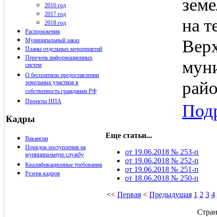
земе
2016 год
2017 год
на т
2018 год
Распоряжения
Верх
Муниципальный заказ
Планы отдельных мероприятий
Перечень информационных
мун
систем
О бесплатном предоставлении
рай
земельных участков в
собственность гражданам РФ
Проекты НПА
Подр
Кадры
Еще статьи...
Вакансии
Порядок поступления на
от 19.06.2018 № 253-п
муниципальную службу
от 19.06.2018 № 252-п
Квалификационные требования
от 19.06.2018 № 251-п
Резерв кадров
от 18.06.2018 № 250-п
<<
Первая
<
Предыдущая
1
2
3
4
Стран