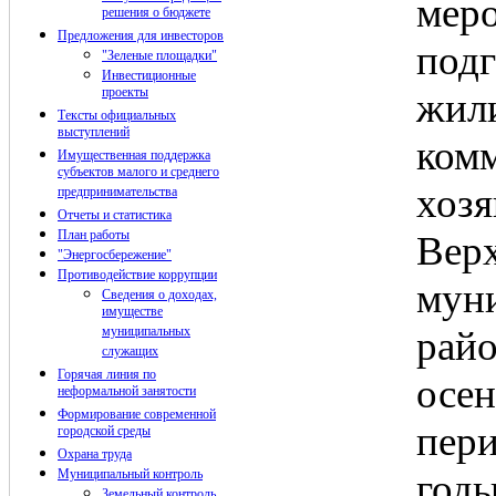
ме
решения о бюджете
Предложения для инвесторов
подг
"Зеленые площадки"
Инвестиционные
проекты
жил
Тексты официальных
выступлений
ком
Имущественная поддержка
субъектов малого и среднего
хозя
предпринимательства
Отчеты и статистика
План работы
Верх
"Энергосбережение"
Противодействие коррупции
мун
Сведения о доходах,
имуществе
муниципальных
рай
служащих
Горячая линия по
осе
неформальной занятости
Формирование современной
пер
городской среды
Охрана труда
Муниципальный контроль
год
Земельный контроль