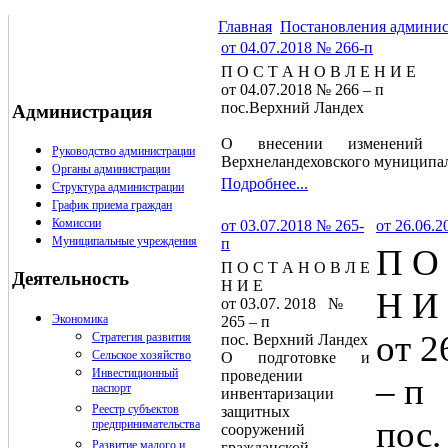
Главная
Постановления админи
от 04.07.2018 № 266-п
П О С Т А Н О В Л Е Н И Е
от 04.07.2018 № 266 – п
пос.Верхний Ландех
Администрация
О внесении изменений в
Руководство администрации
Верхнеландеховского муниципал
Органы администрации
Подробнее...
Структура администрации
График приема граждан
Комиссии
от 03.07.2018 № 265-
от 26.06.
Муниципальные учреждения
п
П О 
П О С Т А Н О В Л Е
Деятельность
Н И Е
Н И
от 03.07. 2018 №
Экономика
265 – п
от 2
Стратегия развития
пос. Верхний Ландех
Сельское хозяйство
О подготовке и
Инвестиционный
проведении
– п
паспорт
инвентаризации
Реестр субъектов
защитных
пос.
предпринимательства
сооружений
Развитие малого и
гражданской