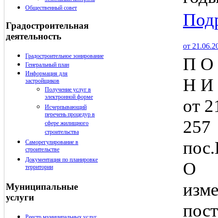
Общественный совет
Подр
Градостроительная
деятельность
от 21.06.
Градостроительное зонирование
П О 
Генеральный план
Информация для
Н И
застройщиков
Получение услуг в
электронной форме
от 2
Исчерпывающий
перечень процедур в
257 
сфере жилищного
строительства
пос
Саморегулирование в
строительстве
Документация по планировке
О 
территории
из
Муниципальные
услуги
пост
Реестр муниципальных услуг