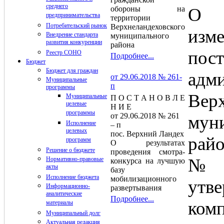
среднего
обороны на
О 
предпринимательства
территории
Потребительский рынок
Верхнеландеховского
из
Внедрение стандарта
муниципального
развития конкуренции
района
пост
Реестр СОНО
Подробнее...
Бюджет
Бюджет для граждан
адм
от 29.06.2018 № 261-
Муниципальные
п
программы
Верх
Муниципальные
П О С Т А Н О В Л Е
целевые
Н И Е
программы
от 29.06.2018 № 261
мун
Исполнение
– п
целевых
пос. Верхний Ландех
райо
программ
О результатах
Решение о бюджете
проведения смотра-
№ 
Нормативно-правовые
конкурса на лучшую
акты
базу
Исполнение бюджета
мобилизационного
утв
Информационно-
развертывания
аналитические
Подробнее...
ком
материалы
Муниципальный долг
Актуальная редакция