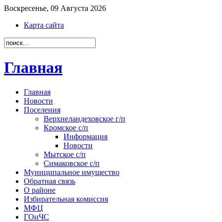
Воскресенье, 09 Августа 2026
Карта сайта
Главная
Главная
Новости
Поселения
Верхнеландеховское г/п
Кромское с/п
Информация
Новости
Мытское с/п
Симаковское с/п
Муниципальное имущество
Обратная связь
О районе
Избирательная комиссия
МФЦ
ГОиЧС