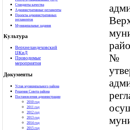
адм
Стандарты качества
Административные регламенты
Проекты административных
Верх
регламентов
Муниципальные задания
мун
Культура
райо
Верхнеландеховский
ЦКиД
№ 
Проводимые
мероприятия
утв
Документы
адм
Устав муниципального района
Решения Совета района
регл
Постановления администрации
2010 год
осу
2011 год
2012 год
мун
2013 год
2014 год
2015 год