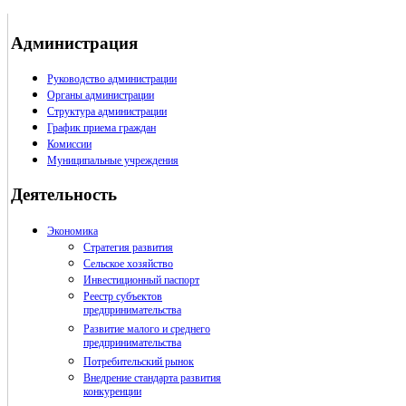
Администрация
Руководство администрации
Органы администрации
Структура администрации
График приема граждан
Комиссии
Муниципальные учреждения
Деятельность
Экономика
Стратегия развития
Сельское хозяйство
Инвестиционный паспорт
Реестр субъектов
предпринимательства
Развитие малого и среднего
предпринимательства
Потребительский рынок
Внедрение стандарта развития
конкуренции