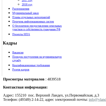
2017 год
2018 год
Распоряжения
Муниципальный заказ
Планы отдельных мероприятий
Перечень информационных систем
О бесплатном предоставлении земельных
участков в собственность гражданам РФ
Проекты НПА
Кадры
Вакансии
Порядок поступления на муниципальную
службу
Квалификационные требования
Резерв кадров
Просмотры материалов
: 4839518
Контактная информация:
Адрес: 155210 пос. Верхний Ландех, ул.Первомайская, д.3
Телефон: (49349) 2-14-22, адрес электронной почты:
info@vland