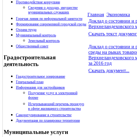
Противодействие коррупции
Сведения о доходах, имуществе
муниципальных служащих
Главная
Экономика
Горячая линия по неформальной занятости
Доклад о состоянии и 
Формирование современной городской среды
Верхнеландеховского 
Охрана труда
Скачать текст документ
Муниципальный контроль
Земельный контроль
Общественный совет
Доклад о состоянии и 
среды на рыках товаров
Градостроительная
Верхнеландеховского 
за 2016 год
деятельность
Скачать документ...
Градостроительное зонирование
Генеральный план
Информация для застройщиков
Получение услуг в электронной
форме
Исчерпывающий перечень процедур
в сфере жилищного строительства
Саморегулирование в строительстве
Документация по планировке территории
Муниципальные услуги