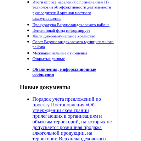
Итоги опроса населения с применением IT-
технологий об эффективности деятельности
руководителей органов местного
самоуправления
Прокуратура Верхнеландеховского района
Пенсионный фонд информирует
Жилищно-коммунальное хозяйство
Совет Верхнеландеховского муниципального
района
Межнациональные отношения
Открытые данные
Объявления, информационные
сообщения
Новые документы
Порядок учета предложений по
проекту Постановления «Об
утверждении схем границ
прилегающих к организациям и
объектам территорий, на которых не
допускается розничная продажа
алкогольной продукции, на
территории Верхнеландеховского