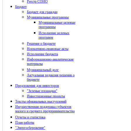
Реестр СОНО
Бюджет
Бюджет для граждан
Муниципальные программы
Муниципальные целевые
программы
Исполнение целевых
программ
Решение о бюджете
Нормативно-правовые акты
Исполнение бюджета
Информационно-аналитические
материалы
Муниципальный долг
Актуальная редакция решения о
бюджете
Предложения для инвесторов
"Зеленые площадки"
Инвестиционные проекты
Тексты официальных выступлений
Имущественная поддержка субъектов
малого и среднего предпринимательства
Отчеты и статистика
План работы
"Энергосбережение"