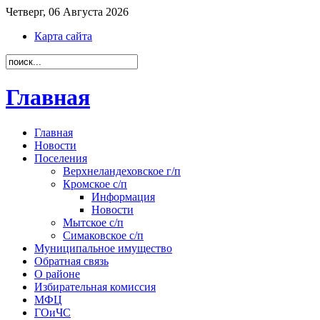
Четверг, 06 Августа 2026
Карта сайта
Главная
Главная
Новости
Поселения
Верхнеландеховское г/п
Кромское с/п
Информация
Новости
Мытское с/п
Симаковское с/п
Муниципальное имущество
Обратная связь
О районе
Избирательная комиссия
МФЦ
ГОиЧС