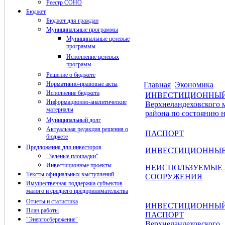
Реестр СОНО
Бюджет
Бюджет для граждан
Муниципальные программы
Муниципальные целевые
программы
Исполнение целевых
программ
Решение о бюджете
Нормативно-правовые акты
Главная
Экономика
Исполнение бюджета
ИНВЕСТИЦИОННЫЙ
Информационно-аналитические
Верхнеландеховского 
материалы
района по состоянию на
Муниципальный долг
Актуальная редакция решения о
ПАСПОРТ
бюджете
Предложения для инвесторов
ИНВЕСТИЦИОННЫ
"Зеленые площадки"
Инвестиционные проекты
НЕИСПОЛЬЗУЕМЫЕ 
Тексты официальных выступлений
СООРУЖЕНИЯ
Имущественная поддержка субъектов
малого и среднего предпринимательства
Отчеты и статистика
ИНВЕСТИЦИОННЫ
План работы
ПАСПОРТ
"Энергосбережение"
Верхнеландеховского