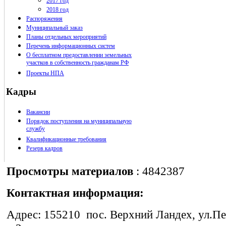
2017 год
2018 год
Распоряжения
Муниципальный заказ
Планы отдельных мероприятий
Перечень информационных систем
О бесплатном предоставлении земельных
участков в собственность гражданам РФ
Проекты НПА
Кадры
Вакансии
Порядок поступления на муниципальную
службу
Квалификационные требования
Резерв кадров
Просмотры материалов
: 4842387
Контактная информация:
Адрес: 155210 пос. Верхний Ландех, ул.П