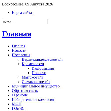
Воскресенье, 09 Августа 2026
Карта сайта
Главная
Главная
Новости
Поселения
Верхнеландеховское г/п
Кромское с/п
Информация
Новости
Мытское с/п
Симаковское с/п
Муниципальное имущество
Обратная связь
О районе
Избирательная комиссия
МФЦ
ГОиЧС