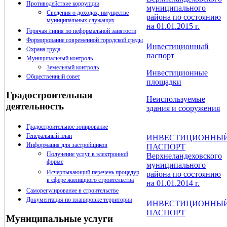
Противодействие коррупции
муниципального
Сведения о доходах, имуществе
района по состоянию
муниципальных служащих
на 01.01.2015 г.
Горячая линия по неформальной занятости
Формирование современной городской среды
Инвестиционный
Охрана труда
паспорт
Муниципальный контроль
Земельный контроль
Инвестиционные
Общественный совет
площадки
Градостроительная
Неиспользуемые
деятельность
здания и сооружения
Градостроительное зонирование
Генеральный план
ИНВЕСТИЦИОННЫ
Информация для застройщиков
ПАСПОРТ
Получение услуг в электронной
Верхнеландеховского
форме
муниципального
Исчерпывающий перечень процедур
района по состоянию
в сфере жилищного строительства
на 01.01.2014 г.
Саморегулирование в строительстве
Документация по планировке территории
ИНВЕСТИЦИОННЫ
ПАСПОРТ
Муниципальные услуги