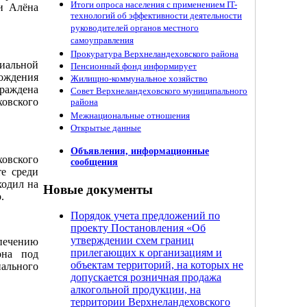
Итоги опроса населения с применением IT-
и Алёна
технологий об эффективности деятельности
руководителей органов местного
самоуправления
Прокуратура Верхнеландеховского района
иальной
Пенсионный фонд информирует
рождения
Жилищно-коммунальное хозяйство
граждена
Совет Верхнеландеховского муниципального
ховского
района
Межнациональные отношения
Открытые данные
Объявления, информационные
овского
сообщения
те среди
ходил на
Новые документы
.
Порядок учета предложений по
проекту Постановления «Об
утверждении схем границ
печению
прилегающих к организациям и
она под
объектам территорий, на которых не
пального
допускается розничная продажа
алкогольной продукции, на
территории Верхнеландеховского