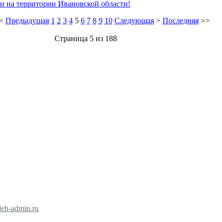
и на территории Ивановской области!
<
Предыдущая
1
2
3
4
5
6
7
8
9
10
Следующая
>
Последняя
>>
Страница 5 из 188
eh-admin.ru