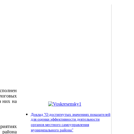
исполнен
алоговых
з них на
Доклад "О достигнутых значениях показателей
для оценки эффективности деятельности
органов местного самоуправления
риятиях
муниципального района"
 района