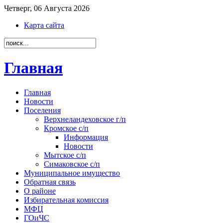
Четверг, 06 Августа 2026
Карта сайта
Главная
Главная
Новости
Поселения
Верхнеландеховское г/п
Кромское с/п
Информация
Новости
Мытское с/п
Симаковское с/п
Муниципальное имущество
Обратная связь
О районе
Избирательная комиссия
МФЦ
ГОиЧС