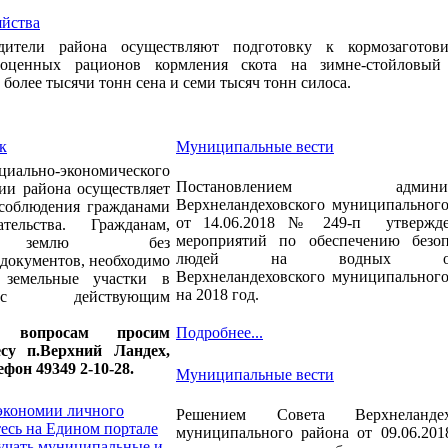
яйства
одители района осуществляют подготовку к кормозаготови
оценных рационов кормления скота на зимне-стойловый
 более тысячи тонн сена и семи тысяч тонн силоса.
к
Муниципальные вести
льно-экономического
Постановлением админист
ии района осуществляет
Верхнеландеховского муниципального
 соблюдения гражданами
от 14.06.2018 № 249-п утвержд
ательства. Гражданам,
мероприятий по обеспечению безоп
им землю без
людей на водных объ
документов, необходимо
Верхнеландеховского муниципального
 земельные участки в
на 2018 год.
 с действующим
 вопросам просим
Подробнее...
су п.Верхний Ландех,
ефон 49349 2-10-28.
Муниципальные вести
 экономии личного
Решением Совета Верхнеландехо
есь на Едином портале
муниципального района от 09.06.20
лучать муниципальные и