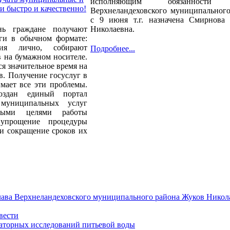
исполняющим обязанности 
и быстро и качественно!
Верхнеландеховского муниципального
с 9 июня т.г. назначена Смирнова 
нь граждане получают
Николаевна.
уги в обычном формате:
ния лично, собирают
Подробнее...
 на бумажном носителе.
ся значительное время на
в. Получение госуслуг в
мает все эти проблемы.
оздан единый портал
 муниципальных услуг
вными целями работы
 упрощение процедуры
 и сокращение сроков их
лава Верхнеландеховского муниципального района Жуков Никол
вести
аторных исследований питьевой воды