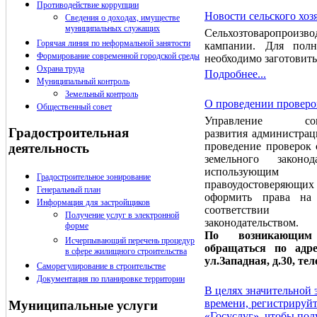
Противодействие коррупции
Новости сельского хоз
Сведения о доходах, имуществе
муниципальных служащих
Сельхозтоваропроизв
Горячая линия по неформальной занятости
кампании. Для полн
Формирование современной городской среды
необходимо заготовить
Охрана труда
Подробнее...
Муниципальный контроль
Земельный контроль
О проведении проверо
Общественный совет
Управление социа
Градостроительная
развития администрац
проведение проверок
деятельность
земельного законод
использующ
Градостроительное зонирование
правоудостоверяющих 
Генеральный план
оформить права на
Информация для застройщиков
соответствии
Получение услуг в электронной
законодательством.
форме
По возникающим
Исчерпывающий перечень процедур
обращаться по адре
в сфере жилищного строительства
ул.Западная, д.30, тел
Саморегулирование в строительстве
Документация по планировке территории
В целях значительной
времени, регистрируйт
Муниципальные услуги
«Госуслуг», чтобы по