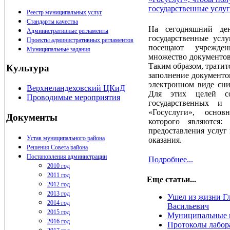
государственные услуг
Реестр муниципальных услуг
Стандарты качества
На сегодняшний де
Административные регламенты
государственные усл
Проекты административных регламентов
посещают учрежде
Муниципальные задания
множество документов
Таким образом, тратит
Культура
заполнение документо
электронном виде сни
Верхнеландеховский ЦКиД
Для этих целей с
Проводимые мероприятия
государственных и
«Госуслуги», осно
Документы
которого являются:
предоставления услуг
Устав муниципального района
оказания.
Решения Совета района
Постановления администрации
Подробнее...
2010 год
2011 год
Еще статьи...
2012 год
2013 год
Ушел из жизни Г
2014 год
Васильевич
2015 год
Муниципальные 
2016 год
Протоколы лабор