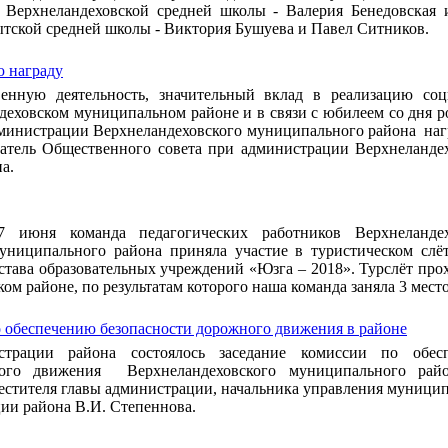
 Верхнеландеховской средней школы - Валерия Бенедовская 
тской средней школы - Виктория Бушуева и Павел Ситников.
 награду
енную деятельность, значительный вклад в реализацию соц
деховском муниципальном районе и в связи с юбилеем со дня 
министрации Верхнеландеховского муниципального района на
атель Общественного совета при администрации Верхнеланде
а.
7 июня команда педагогических работников Верхнеландех
униципального района приняла участие в туристическом слё
става образовательных учреждений «Юзга – 2018». Турслёт про
ом районе, по результатам которого наша команда заняла 3 место
о обеспечению безопасности дорожного движения в районе
трации района состоялось заседание комиссии по обес
ного движения Верхнеландеховского муниципального рай
местителя главы администрации, начальника управления муници
ии района В.И. Степеннова.