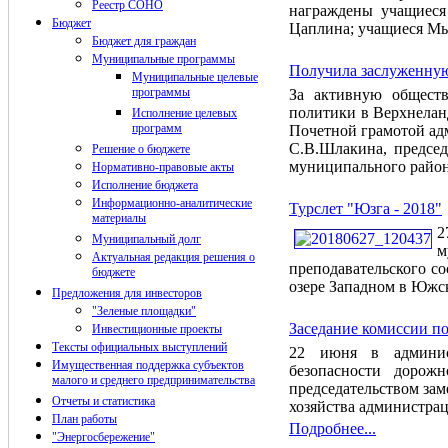
Реестр СОНО
награждены учащиеся
Бюджет
Цаплина; учащиеся Мы
Бюджет для граждан
Муниципальные программы
Получила заслуженную
Муниципальные целевые
программы
За активную обществ
политики в Верхнелан
Исполнение целевых
программ
Почетной грамотой ад
С.В.Шлакина, председ
Решение о бюджете
муниципального район
Нормативно-правовые акты
Исполнение бюджета
Информационно-аналитические
Турслет "Юзга - 2018"
материалы
2
Муниципальный долг
м
Актуальная редакция решения о
преподавательского со
бюджете
озере Западном в Южск
Предложения для инвесторов
"Зеленые площадки"
Заседание комиссии п
Инвестиционные проекты
Тексты официальных выступлений
22 июня в админис
Имущественная поддержка субъектов
безопасности дорож
малого и среднего предпринимательства
председательством за
Отчеты и статистика
хозяйства администрац
План работы
Подробнее...
"Энергосбережение"