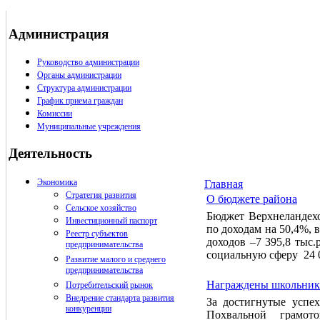
Администрация
Руководство администрации
Органы администрации
Структура администрации
График приема граждан
Комиссии
Муниципальные учреждения
Деятельность
Экономика
Главная
Стратегия развития
О бюджете района
Сельское хозяйство
Бюджет Верхнеландехо
Инвестиционный паспорт
по доходам на 50,4%, 
Реестр субъектов
доходов –7 395,8 тыс.
предпринимательства
социальную сферу 24 0
Развитие малого и среднего
предпринимательства
Награждены школьник
Потребительский рынок
Внедрение стандарта развития
За достигнутые успе
конкуренции
Похвальной грамот