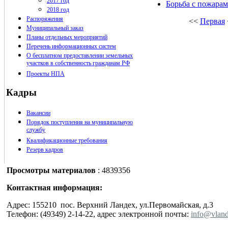
2017 год
Борьба с пожарам
2018 год
Распоряжения
<<
Первая
Муниципальный заказ
Планы отдельных мероприятий
Перечень информационных систем
О бесплатном предоставлении земельных
участков в собственность гражданам РФ
Проекты НПА
Кадры
Вакансии
Порядок поступления на муниципальную
службу
Квалификационные требования
Резерв кадров
Просмотры материалов
: 4839356
Контактная информация:
Адрес: 155210 пос. Верхний Ландех, ул.Первомайская, д.3
Телефон: (49349) 2-14-22, адрес электронной почты:
info@vland