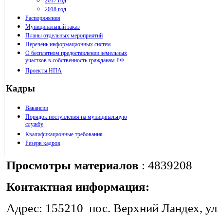
2017 год
2018 год
Распоряжения
Муниципальный заказ
Планы отдельных мероприятий
Перечень информационных систем
О бесплатном предоставлении земельных
участков в собственность гражданам РФ
Проекты НПА
Кадры
Вакансии
Порядок поступления на муниципальную
службу
Квалификационные требования
Резерв кадров
Просмотры материалов
: 4839208
Контактная информация:
Адрес: 155210 пос. Верхний Ландех, ул