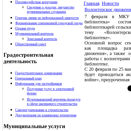
Противодействие коррупции
Главная
Новости
Сведения о доходах, имуществе
Волонтерское движени
муниципальных служащих
7 февраля в МКУ «
Горячая линия по неформальной занятости
библиотека» сост
Формирование современной городской среды
библиотекарей сельски
Охрана труда
тему «Волонтер
Муниципальный контроль
библиотеке».
Земельный контроль
Основной вопрос сем
Общественный совет
как площадка разв
движения», а также о
Градостроительная
работы с волонтерами
деятельность
библиотеке.
С 20 февраля по 25 ма
Градостроительное зонирование
будет проводиться а
Генеральный план
войне», приуроченна
Информация для застройщиков
Получение услуг в электронной
форме
Исчерпывающий перечень процедур
в сфере жилищного строительства
Саморегулирование в строительстве
Документация по планировке территории
Муниципальные услуги