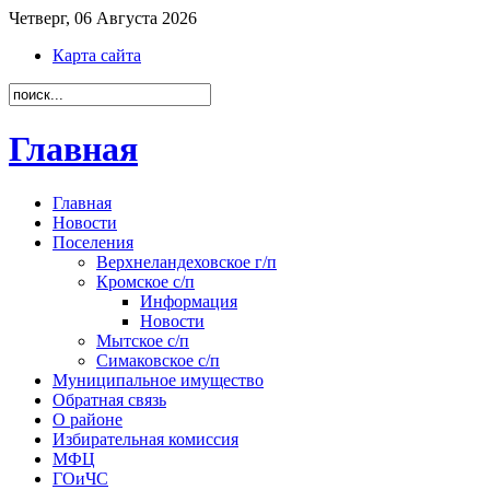
Четверг, 06 Августа 2026
Карта сайта
Главная
Главная
Новости
Поселения
Верхнеландеховское г/п
Кромское с/п
Информация
Новости
Мытское с/п
Симаковское с/п
Муниципальное имущество
Обратная связь
О районе
Избирательная комиссия
МФЦ
ГОиЧС