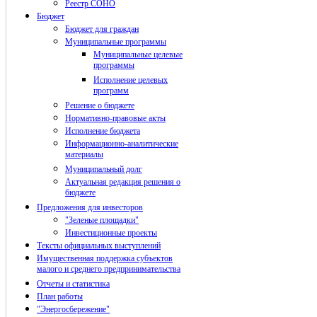
Реестр СОНО
Бюджет
Бюджет для граждан
Муниципальные программы
Муниципальные целевые
программы
Исполнение целевых
программ
Решение о бюджете
Нормативно-правовые акты
Исполнение бюджета
Информационно-аналитические
материалы
Муниципальный долг
Актуальная редакция решения о
бюджете
Предложения для инвесторов
"Зеленые площадки"
Инвестиционные проекты
Тексты официальных выступлений
Имущественная поддержка субъектов
малого и среднего предпринимательства
Отчеты и статистика
План работы
"Энергосбережение"