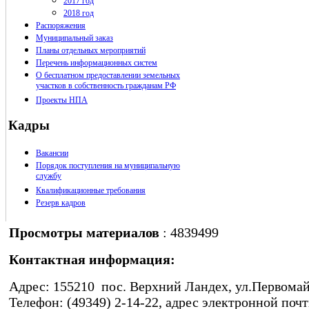
2017 год
2018 год
Распоряжения
Муниципальный заказ
Планы отдельных мероприятий
Перечень информационных систем
О бесплатном предоставлении земельных
участков в собственность гражданам РФ
Проекты НПА
Кадры
Вакансии
Порядок поступления на муниципальную
службу
Квалификационные требования
Резерв кадров
Просмотры материалов
: 4839499
Контактная информация:
Адрес: 155210 пос. Верхний Ландех, ул.Первомайс
Телефон: (49349) 2-14-22, адрес электронной почт