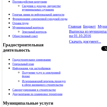
Противодействие коррупции
Сведения о доходах, имуществе
муниципальных служащих
Горячая линия по неформальной занятости
Формирование современной городской среды
Охрана труда
Главная
Бюджет
Муни
Муниципальный контроль
Выписка из муниципал
Земельный контроль
на 01.10.2016
Общественный совет
Скачать документ...
Градостроительная
деятельность
Градостроительное зонирование
Генеральный план
Информация для застройщиков
Получение услуг в электронной
форме
Исчерпывающий перечень процедур
в сфере жилищного строительства
Саморегулирование в строительстве
Документация по планировке территории
Муниципальные услуги