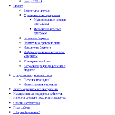
Реестр СОНО
Бюджет
Бюджет для граждан
Муниципальные программы
Муниципальные целевые
программы
Исполнение целевых
программ
Решение о бюджете
Нормативно-правовые акты
Исполнение бюджета
Информационно-аналитические
материалы
Муниципальный долг
Актуальная редакция решения о
бюджете
Предложения для инвесторов
"Зеленые площадки"
Инвестиционные проекты
Тексты официальных выступлений
Имущественная поддержка субъектов
малого и среднего предпринимательства
Отчеты и статистика
План работы
"Энергосбережение"