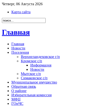
Четверг, 06 Августа 2026
Карта сайта
Главная
Главная
Новости
Поселения
Верхнеландеховское г/п
Кромское с/п
Информация
Новости
Мытское с/п
Симаковское с/п
Муниципальное имущество
Обратная связь
О районе
Избирательная комиссия
МФЦ
ГОиЧС